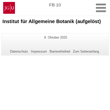
Zum
Johannes
FB 10
Inhalt
Gutenberg-
springen
Universität
Mainz
Institut für Allgemeine Botanik (aufgelöst)
Zusätzliche
Letzte
8. Oktober 2025
Seiten-
Aktualisierung:
Informationen
Name:
zu
Datenschutz
Impressum
Barrierefreiheit
Zum Seitenanfang
dieser
Seite